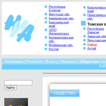
Республика
Краснодарск
Бурятия
край
Иркутская обл.
Новосибирск
Кемеровская обл.
обл.
Красноярский
Томская о
край
Республика
ЗАТО
Хакасия
Железногорск
Тверская обл
Калининградская
Ярославская
обл.
Кавказ
Мурманская обл.
Алтай
Ростов
Экономика
|
Политика
|
Власть
|
Финансы
|
Общество
|
Н
Сиб