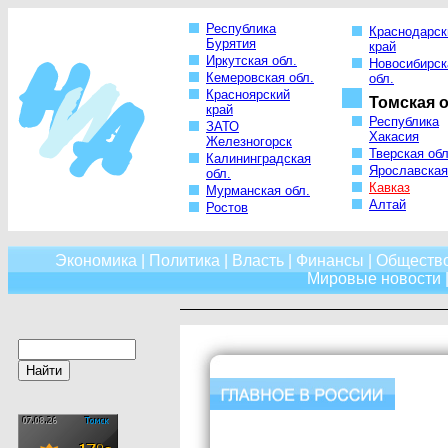
Республика
Краснодарск
Бурятия
край
Иркутская обл.
Новосибирск
Кемеровская обл.
обл.
Красноярский
Томская о
край
Республика
ЗАТО
Хакасия
Железногорск
Тверская обл
Калининградская
Ярославская
обл.
Кавказ
Мурманская обл.
Алтай
Ростов
Экономика
|
Политика
|
Власть
|
Финансы
|
Обществ
Мировые новости
|