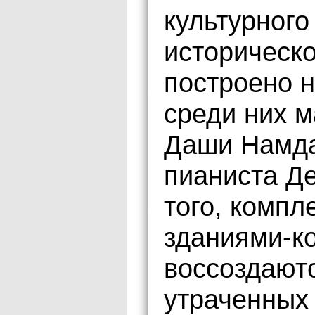
культурного
историческо
построено н
среди них 
Даши Намда
пианиста Д
того, компл
зданиями-к
воссоздают
утраченных 