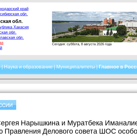
нодарский край
сибирская обл.
ская обл.
ублика Хакасия
ская обл.
лавская обл.
аз
Сегодня: суббота, 8 августа 2026 года
й
о
|
Наука и образование
|
Муниципалитеты
|
Главное в Рос
Сергея Нарышкина и Муратбека Иманали
ю Правления Делового совета ШОС особо