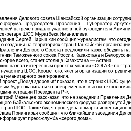
вления Делового совета Шанхайской организации сотрудни
о форума. Председатель Правления — Губернатор Иркутско
шней встрече придало участие в ней руководителя Админ
 секретаря ШОС Муратбека Иманалиева.
едания Сергей Нарышкин сообщил журналистам, что сегодня
 о создании на территориях стран Шанхайской организаци
равления Делового Совета предложили также обсудить на
тники Таможенного союза России, Казахстана и Белорусси
скорее всего, станет столица Казахстана — Астана.
кин назвал интересным проект компании «СОГАЗ» по стра
н-участниц ШОС. Кроме того, члены организации сотруднич
ра гуманитарного реагирования.
проект „Поезд здоровья“ показал, что в странах ШОС сущ
ре им будет оказываться своевременная высокотехнологич
 администрации Президента РФ.
итрий Мезенцев рассказал, что на заседании Правления Д
щего Байкальского экономического форума развернутой ди
 стран ШОС. Также будет проведена ярмарка инвестицион
Глава Приангарья сообщил, что ближайшие заседания Делов
нформирует пресс-служба «серого дома».