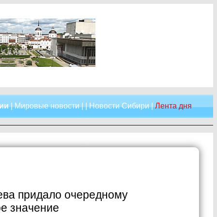
сии
|
Мировые новости
| |
Новости Сибири
|
Лента дня
ева придало очередному
е значение