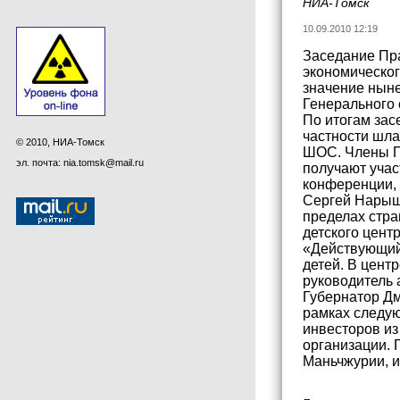
НИА-Томск
10.09.2010 12:19
Заседание Пра
экономическог
значение ныне
Генерального
По итогам зас
частности шла
© 2010, НИА-Томск
ШОС. Члены П
эл. почта: nia.tomsk@mail.ru
получают учас
конференции, 
Сергей Нарыш
пределах стра
детского цент
«Действующий 
детей. В цент
руководитель
Губернатор Дм
рамках следую
инвесторов из
организации. 
Маньчжурии, и