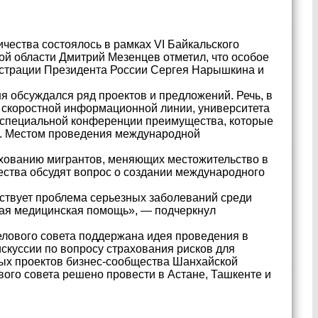
чества состоялось в рамках VI Байкальского
й области Дмитрий Мезенцев отметил, что особое
истрации Президента России Сергея Нарышкина и
 обсуждался ряд проектов и предложений. Речь, в
и скоростной информационной линии, университета
 специальной конференции преимущества, которые
и. Местом проведения международной
хованию мигрантов, меняющих местожительство в
ества обсудят вопрос о создании международного
ествует проблема серьезных заболеваний среди
ная медицинская помощь», — подчеркнул
елового совета поддержана идея проведения в
скуссии по вопросу страхования рисков для
ных проектов бизнес-сообщества Шанхайской
ого совета решено провести в Астане, Ташкенте и