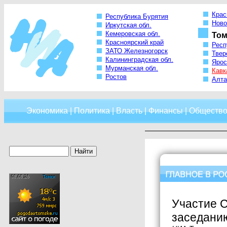
Крас
Республика Бурятия
Ново
Иркутская обл.
Кемеровская обл.
Том
Красноярский край
Респ
ЗАТО Железногорск
Твер
Калининградская обл.
Ярос
Мурманская обл.
Кавк
Ростов
Алта
Экономика
|
Политика
|
Власть
|
Финансы
|
Обществ
Участие 
заседани