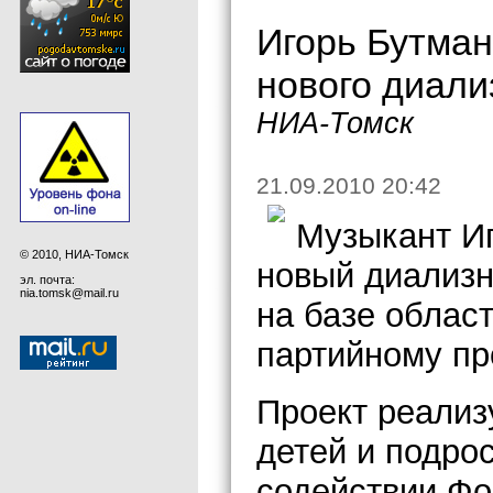
Игорь Бутман
нового диали
НИА-Томск
21.09.2010 20:42
Музыкант Иг
© 2010, НИА-Томск
новый диализн
эл. почта:
nia.tomsk@mail.ru
на базе облас
партийному пр
Проект реали
детей и подро
содействии Фо