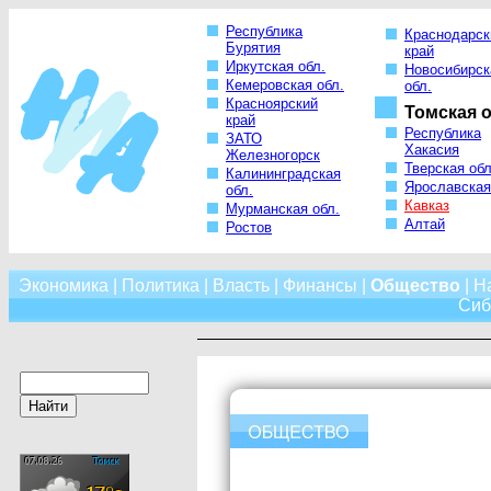
Республика
Краснодарск
Бурятия
край
Иркутская обл.
Новосибирск
Кемеровская обл.
обл.
Красноярский
Томская о
край
Республика
ЗАТО
Хакасия
Железногорск
Тверская обл
Калининградская
Ярославская
обл.
Кавказ
Мурманская обл.
Алтай
Ростов
Экономика
|
Политика
|
Власть
|
Финансы
|
Общество
|
Н
Сиб