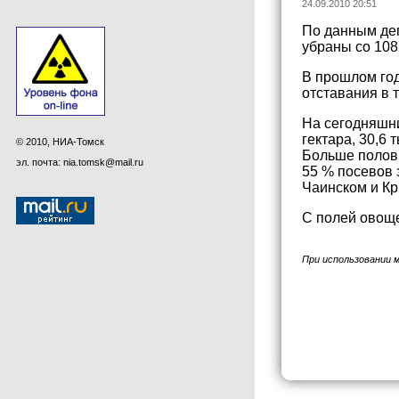
24.09.2010 20:51
По данным деп
убраны со 108
В прошлом год
отставания в 
На сегодняшни
гектара, 30,6 
© 2010, НИА-Томск
Больше полов
эл. почта: nia.tomsk@mail.ru
55 % посевов 
Чаинском и Кр
С полей овоще
При использовании 