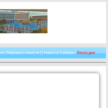
ии
|
Мировые новости
| |
Новости Сибири
|
Лента дня