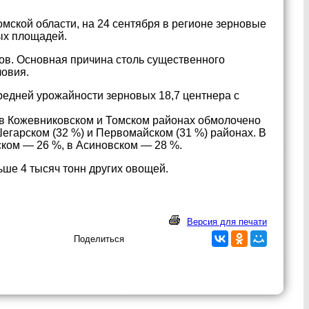
мской области, на 24 сентября в регионе зерновые
ных площадей.
вов. Основная причина столь существенного
ловия.
редней урожайности зерновых 18,7 центнера с
в Кожевниковском и Томском районах обмолочено
егарском (32 %) и Первомайском (31 %) районах. В
ком — 26 %, в Асиновском — 28 %.
ьше 4 тысяч тонн других овощей.
Версия для печати
Поделиться