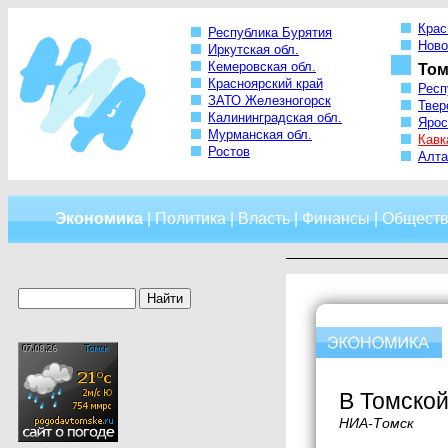
Крас
Республика Бурятия
Ново
Иркутская обл.
Кемеровская обл.
Том
Красноярский край
Респ
ЗАТО Железногорск
Твер
Калининградская обл.
Ярос
Мурманская обл.
Кавк
Ростов
Алта
Экономика
|
Политика
|
Власть
|
Финансы
|
Обществ
В Томской
НИА-Томск