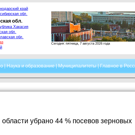
нодарский край
сибирская обл.
ская обл.
ублика Хакасия
ская обл.
лавская обл.
аз
Сегодня: пятница, 7 августа 2026 года
й
о
|
Наука и образование
|
Муниципалитеты
|
Главное в Росс
 области убрано 44 % посевов зерновых