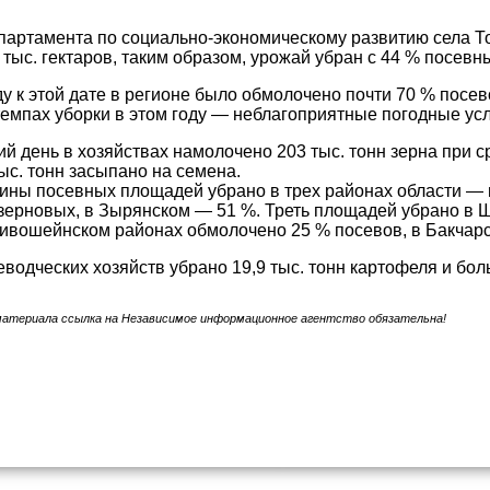
артамента по социально-экономическому развитию села То
 тыс. гектаров, таким образом, урожай убран с 44 % посев
у к этой дате в регионе было обмолочено почти 70 % посе
темпах уборки в этом году — неблагоприятные погодные ус
й день в хозяйствах намолочено 203 тыс. тонн зерна при с
тыс. тонн засыпано на семена.
ины посевных площадей убрано в трех районах области — 
зерновых, в Зырянском — 51 %. Треть площадей убрано в Ш
ивошейнском районах обмолочено 25 % посевов, в Бакчарс
водческих хозяйств убрано 19,9 тыс. тонн картофеля и бол
материала ссылка на Независимое информационное агентство обязательна!