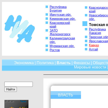
Республика
Краснодарск
Бурятия
край
Иркутская обл.
Новосибирск
Кемеровская обл.
обл.
Красноярский
Томская о
край
Республика
ЗАТО
Хакасия
Железногорск
Тверская обл
Калининградская
Ярославская
обл.
Кавказ
Мурманская обл.
Алтай
Ростов
Экономика
|
Политика
|
Власть
|
Финансы
|
Общест
Мировые новости
|