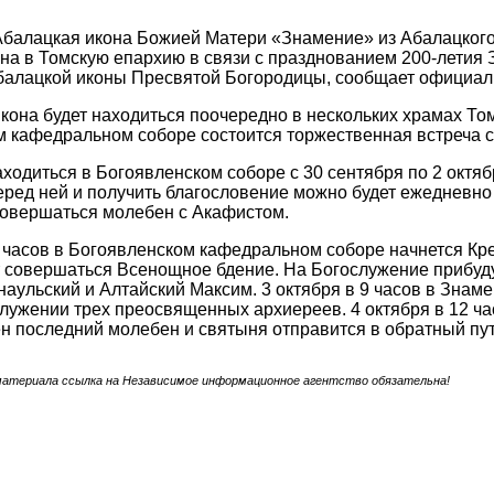
балацкая икона Божией Матери «Знамение» из Абалацкого
на в Томскую епархию в связи с празднованием 200-летия 
Абалацкой иконы Пресвятой Богородицы, сообщает официал
кона будет находиться поочередно в нескольких храмах Томс
 кафедральном соборе состоится торжественная встреча с
аходиться в Богоявленском соборе с 30 сентября по 2 октябр
ред ней и получить благословение можно будет ежедневно с
совершаться молебен с Акафистом.
7 часов в Богоявленском кафедральном соборе начнется Кр
т совершаться Всенощное бдение. На Богослужение прибуд
наульский и Алтайский Максим. 3 октября в 9 часов в Зна
служении трех преосвященных архиереев. 4 октября в 12 ч
н последний молебен и святыня отправится в обратный пут
материала ссылка на Независимое информационное агентство обязательна!