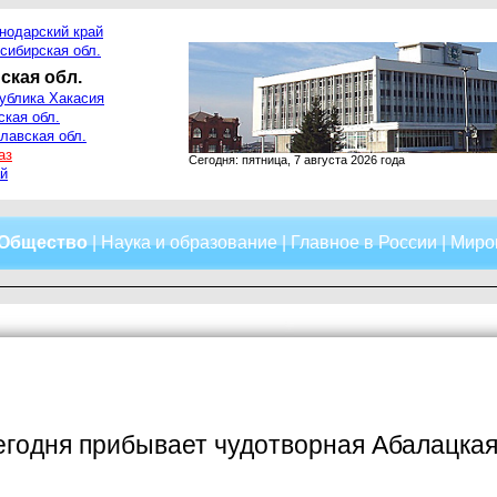
нодарский край
сибирская обл.
ская обл.
ублика Хакасия
ская обл.
лавская обл.
аз
Сегодня: пятница, 7 августа 2026 года
й
Общество
|
Наука и образование
|
Главное в России
|
Миро
егодня прибывает чудотворная Абалацка