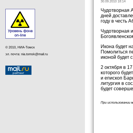
30.09.2010 18:14
Чудотворная А
дней доставле
году в честь 
Чудотворная и
Богоявленском
Икона будет н
© 2010, НИА-Томск
Помолиться пе
эл. почта: nia.tomsk@mail.ru
иконой будет 
2 октября в 1
которого буде
и епископ Бар
литургия в со
будет соверше
При использовании 