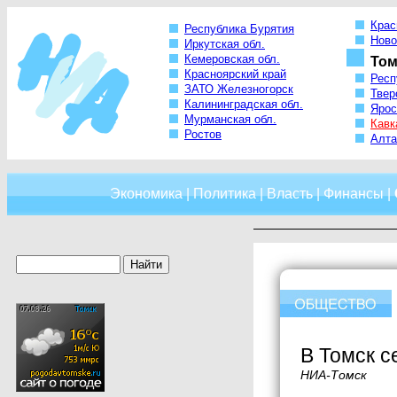
Крас
Республика Бурятия
Ново
Иркутская обл.
Кемеровская обл.
Том
Красноярский край
Респ
ЗАТО Железногорск
Твер
Калининградская обл.
Ярос
Мурманская обл.
Кавк
Ростов
Алта
Экономика
|
Политика
|
Власть
|
Финансы
|
В Томск с
НИА-Томск