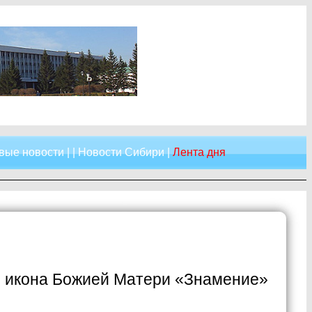
вые новости
| |
Новости Сибири
|
Лента дня
я икона Божией Матери «Знамение»