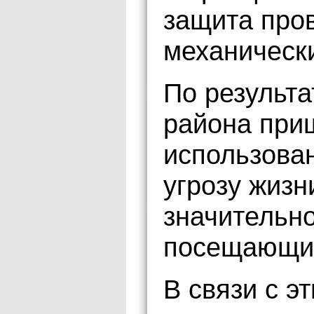
защита пров
механическ
По результа
района приш
использован
угрозу жизн
значительно
посещающих
В связи с э