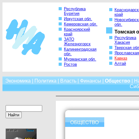
Республика
Краснодарск
Бурятия
край
Иркутская обл.
Новосибирск
Кемеровская обл.
обл.
Красноярский
Томская о
край
Республика
ЗАТО
Хакасия
Железногорск
Тверская обл
Калининградская
Ярославская
обл.
Кавказ
Мурманская обл.
Алтай
Ростов
Экономика
|
Политика
|
Власть
|
Финансы
|
Общество
|
Н
Сиб