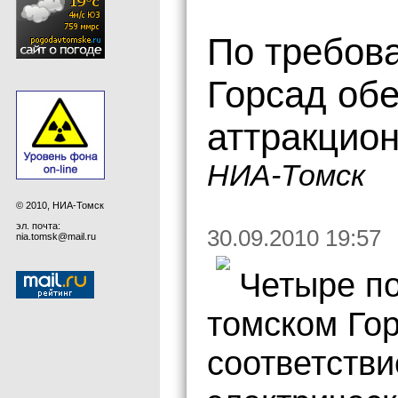
По требов
Горсад об
аттракцио
НИА-Томск
© 2010, НИА-Томск
эл. почта:
30.09.2010 19:57
nia.tomsk@mail.ru
Четыре по
томском Го
соответстви