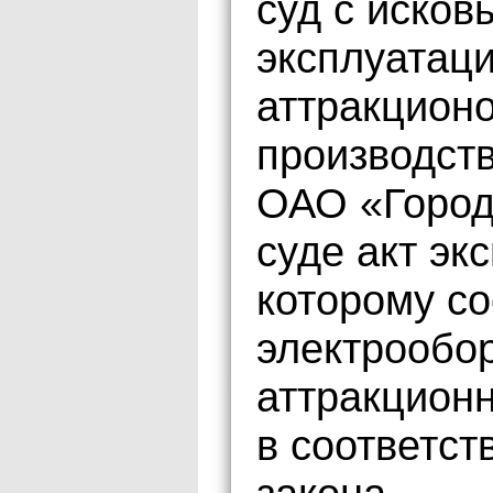
суд с исков
эксплуатац
аттракционо
производств
ОАО «Город
суде акт эк
которому с
электрообо
аттракцион
в соответст