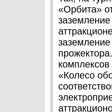
«Орбита» о
заземление
аттракцион
заземление
прожектора.
комплексов
«Колесо об
соответств
электроприе
аттракцион