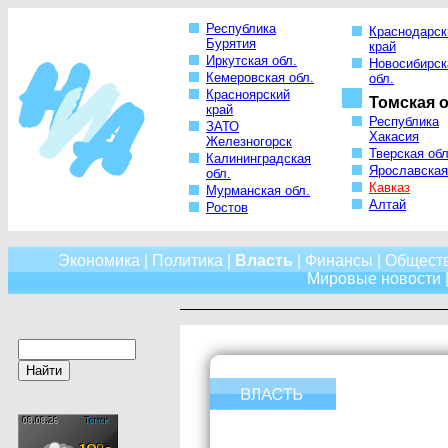
Республика
Краснодарск
Бурятия
край
Иркутская обл.
Новосибирск
Кемеровская обл.
обл.
Красноярский
Томская о
край
Республика
ЗАТО
Хакасия
Железногорск
Тверская обл
Калининградская
Ярославская
обл.
Кавказ
Мурманская обл.
Алтай
Ростов
Экономика
|
Политика
|
Власть
|
Финансы
|
Общест
Мировые новости
|