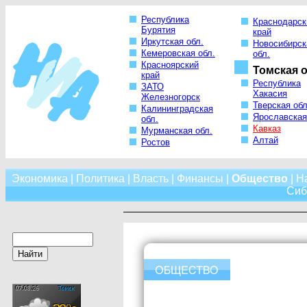
Республика
Краснодарск
Бурятия
край
Иркутская обл.
Новосибирск
Кемеровская обл.
обл.
Красноярский
Томская о
край
Республика
ЗАТО
Хакасия
Железногорск
Тверская обл
Калининградская
Ярославская
обл.
Кавказ
Мурманская обл.
Алтай
Ростов
Экономика
|
Политика
|
Власть
|
Финансы
|
Общество
|
Н
Сиб