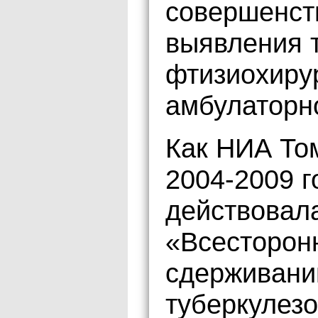
совершенст
выявления т
фтизиохирур
амбулаторн
Как НИА То
2004-2009 г
действовал
«Всесторонн
сдерживани
туберкулезо