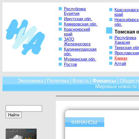
Республика
Краснодарск
Бурятия
край
Иркутская обл.
Новосибирск
Кемеровская обл.
обл.
Красноярский
Томская о
край
Республика
ЗАТО
Хакасия
Железногорск
Тверская обл
Калининградская
Ярославская
обл.
Кавказ
Мурманская обл.
Алтай
Ростов
Экономика
|
Политика
|
Власть
|
Финансы
|
Общест
Мировые новости
|