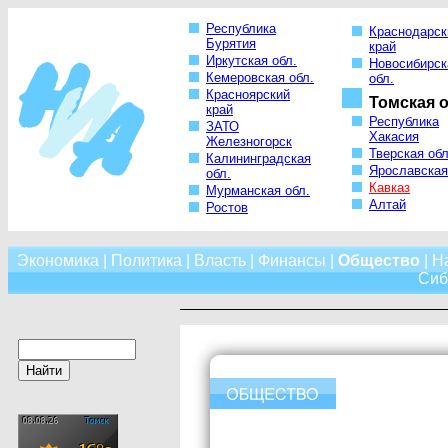
Республика
Краснодарск
Бурятия
край
Иркутская обл.
Новосибирск
Кемеровская обл.
обл.
Красноярский
Томская о
край
Республика
ЗАТО
Хакасия
Железногорск
Тверская обл
Калининградская
Ярославская
обл.
Кавказ
Мурманская обл.
Алтай
Ростов
Экономика
|
Политика
|
Власть
|
Финансы
|
Общество
|
Н
Сиб