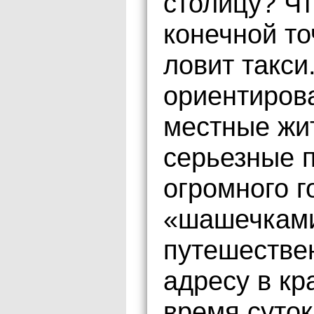
столицу? Ч
конечной то
ловит такси
ориентирова
местные жи
серьезные 
огромного г
«шашечками
путешестве
адресу в кр
время суток