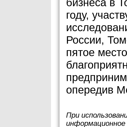
бизнеса в Т
году, участ
исследовани
России, Том
пятое место
благоприят
предприним
опередив Мо
При использован
информационное 