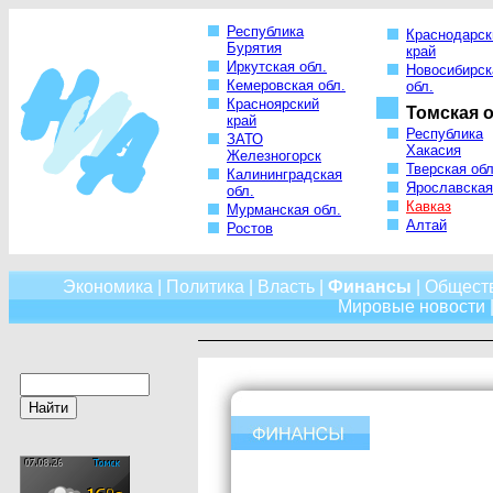
Республика
Краснодарск
Бурятия
край
Иркутская обл.
Новосибирск
Кемеровская обл.
обл.
Красноярский
Томская о
край
Республика
ЗАТО
Хакасия
Железногорск
Тверская обл
Калининградская
Ярославская
обл.
Кавказ
Мурманская обл.
Алтай
Ростов
Экономика
|
Политика
|
Власть
|
Финансы
|
Общест
Мировые новости
|