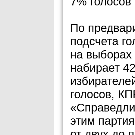
7% голосов 
По предвар
подсчета го
на выборах 
набирает 42
избирателе
голосов, КП
«Справедлив
этим парти
от двух до 