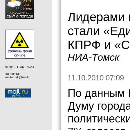
Лидерами 
стали «Ед
КПРФ и «С
НИА-Томск
© 2010, НИА-Томск
эл. почта:
11.10.2010 07:09
nia.tomsk@mail.ru
По данным 
Думу город
политическ