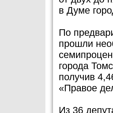
в Думе горо
По предвар
прошли нео
семипроцен
города Том
получив 4,4
«Правое де
Из 36 депут