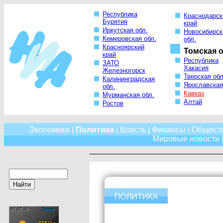
Республика
Краснодарск
Бурятия
край
Иркутская обл.
Новосибирск
Кемеровская обл.
обл.
Красноярский
Томская о
край
Республика
ЗАТО
Хакасия
Железногорск
Тверская обл
Калининградская
Ярославская
обл.
Кавказ
Мурманская обл.
Алтай
Ростов
Экономика
|
Политика
|
Власть
|
Финансы
|
Общест
Мировые новости
|