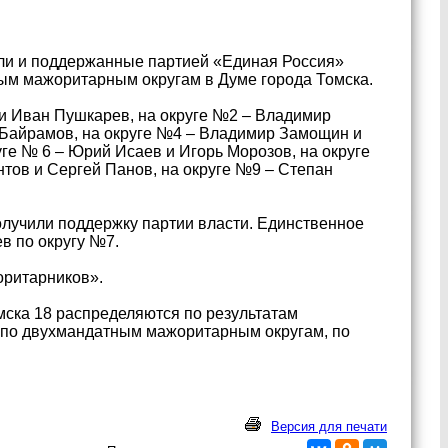
ли и поддержанные партией «Единая Россия»
ным мажоритарным округам в Думе города Томска.
и Иван Пушкарев, на округе №2 – Владимир
 Байрамов, на округе №4 – Владимир Замощин и
ге № 6 – Юрий Исаев и Игорь Морозов, на округе
тов и Сергей Панов, на округе №9 – Степан
лучили поддержку партии власти. Единственное
в по округу №7.
оритарников».
мска 18 распределяются по результатам
я по двухмандатным мажоритарным округам, по
Версия для печати