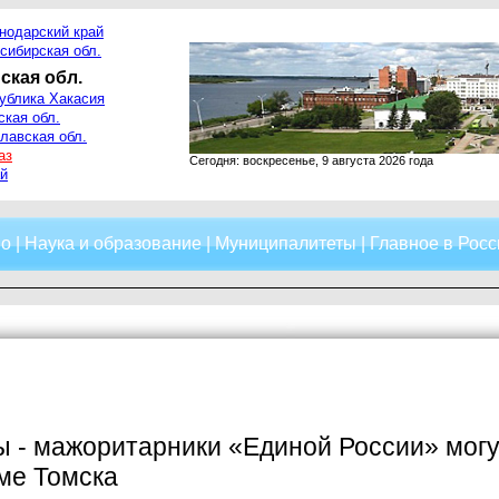
нодарский край
сибирская обл.
ская обл.
ублика Хакасия
ская обл.
лавская обл.
аз
Сегодня: воскресенье, 9 августа 2026 года
й
о
|
Наука и образование
|
Муниципалитеты
|
Главное в Росс
 - мажоритарники «Единой России» могут
ме Томска