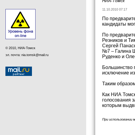
НИА-Томск
11.10.2010 07:17
По предварит
кандидаты мог
По предварите
Резников и Ти
Сергей Панасю
© 2010, НИА-Томск
№7 – Галина Ш
эл. почта: nia.tomsk@mail.ru
Руденко и Оле
Большинство п
исключение из
Таким образом
Как НИА Томск
голосования з
которым выдви
При использовании 