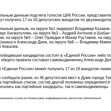
ельным данным подсчета голосов ЦИК России, представите
ут получить 17 из 18 депутатских мандатов по двухмандат
льным данным, на округе №1 лидируют Владимир Казаков 
мур Хисматуллин, на округе №3 – Андрей Антонов и Шабан
к, на округе №5 – Олег Правдин и Махир Рустамов, на окру
анина и Александр Деев, на округе №8 — Владимир Мамон
г Ковалев.
обедивших кандидатов состоят в «Единой России» либо по
 общего правила составил самовыдвиженец Александр Дее
 «Единая Россия» может получить 17 из 18 мандатов «маж
 сообщало ранее, из 36 депутатских мест в Думе города То
а партийные списки, состав другой половины определяетс
гались как партийные кандидаты, так и самовыдвиженцы.
материала ссылка на Независимое информационное агентство обязательна!