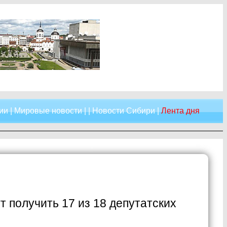
ии
|
Мировые новости
| |
Новости Сибири
|
Лента дня
 получить 17 из 18 депутатских