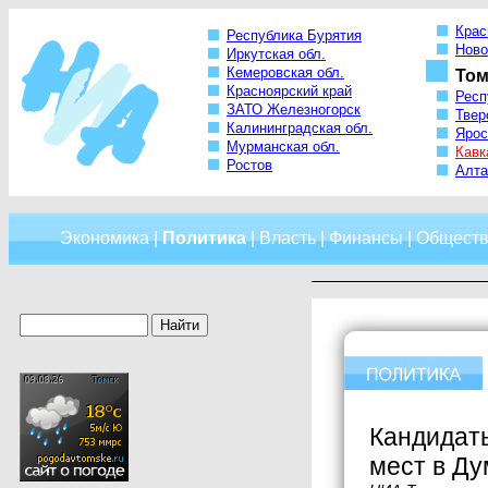
Крас
Республика Бурятия
Ново
Иркутская обл.
Кемеровская обл.
Том
Красноярский край
Респ
ЗАТО Железногорск
Твер
Калининградская обл.
Ярос
Мурманская обл.
Кавк
Ростов
Алта
Экономика
|
Политика
|
Власть
|
Финансы
|
Обществ
Кандидаты
мест в Ду