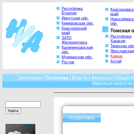
Республика
Краснодарск
Бурятия
край
Иркутская обл.
Новосибирск
Кемеровская обл.
обл.
Красноярский
Томская о
край
Республика
ЗАТО
Хакасия
Железногорск
Тверская обл
Калининградская
Ярославская
обл.
Кавказ
Мурманская обл.
Алтай
Ростов
Экономика
|
Политика
|
Власть
|
Финансы
|
Общест
Мировые новости
|