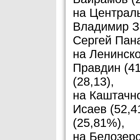
на Централ
Владимир З
Сергей Пана
на Ленинск
Правдин (4
(28,13),
на Каштачн
Исаев (52,4
(25,81%),
на Белозер