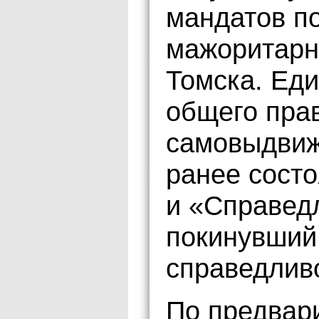
мандатов п
мажоритарн
Томска. Ед
общего пра
самовыдвиж
ранее сост
и «Справед
покинувший
справедливо
По предвар