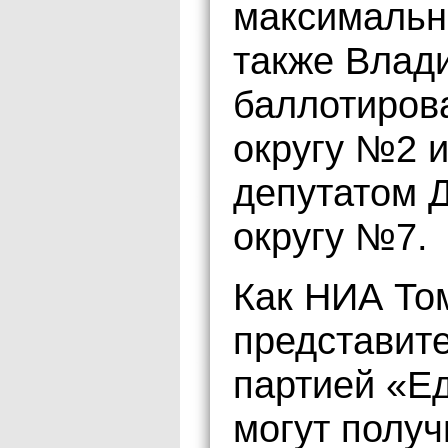
максимальн
также Влад
баллотиров
округу №2 
депутатом 
округу №7.
Как НИА То
представит
партией «Е
могут получ