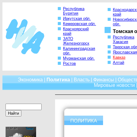
Республика
Краснодарск
Бурятия
край
Иркутская обл.
Новосибирск
Кемеровская обл.
обл.
Красноярский
Томская о
край
Республика
ЗАТО
Хакасия
Железногорск
Тверская обл
Калининградская
Ярославская
обл.
Кавказ
Мурманская обл.
Алтай
Ростов
Экономика
|
Политика
|
Власть
|
Финансы
|
Общест
Мировые новости
|