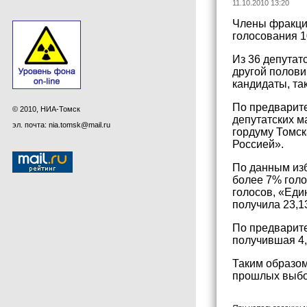
11.10.2010 13:20
Члены фракции
голосования 1
Из 36 депутат
другой полови
кандидаты, та
По предварите
© 2010, НИА-Томск
депутатских м
эл. почта: nia.tomsk@mail.ru
гордуму Томск
Россией».
По данным изб
более 7% голо
голосов, «Еди
получила 23,1
По предварит
получившая 4,
Таким образом
прошлых выбор