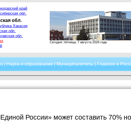
нодарский край
сибирская обл.
ская обл.
ублика Хакасия
ская обл.
лавская обл.
аз
Сегодня: пятница, 7 августа 2026 года
й
о
|
Наука и образование
|
Муниципалитеты
|
Главное в Росс
Единой России» может составить 70% но