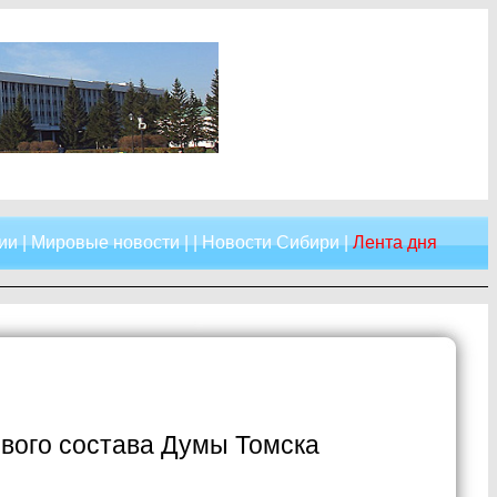
ии
|
Мировые новости
| |
Новости Сибири
|
Лента дня
вого состава Думы Томска