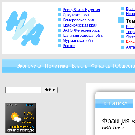
Крас
Республика Бурятия
Ново
Иркутская обл.
Кемеровская обл.
Том
Красноярский край
Респ
ЗАТО Железногорск
Твер
Калининградская обл.
Ярос
Мурманская обл.
Кавк
Ростов
Алта
Экономика
|
Политика
|
Власть
|
Финансы
|
Обществ
Фракция «
НИА-Томск