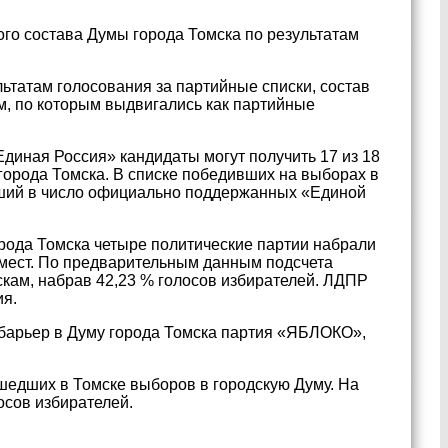
го состава Думы города Томска по результатам
льтатам голосования за партийные списки, состав
, по которым выдвигались как партийные
иная Россия» кандидаты могут получить 17 из 18
орода Томска. В списке победивших на выборах в
едший в число официально поддержанных «Единой
рода Томска четыре политические партии набрали
 мест. По предварительным данным подсчета
кам, набрав 42,23 % голосов избирателей. ЛДПР
ия.
арьер в Думу города Томска партия «ЯБЛОКО»,
шедших в Томске выборов в городскую Думу. На
сов избирателей.