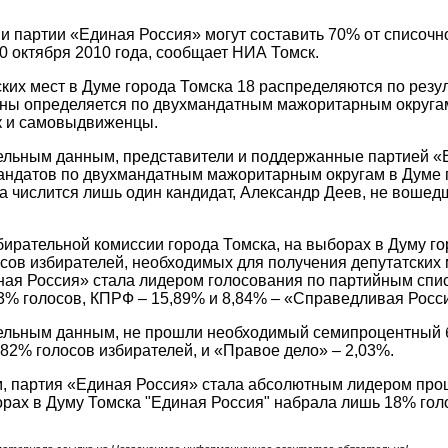
 партии «Единая Россия» могут составить 70% от списочно
0 октября 2010 года, сообщает НИА Томск.
ских мест в Думе города Томска 18 распределяются по резу
ны определяется по двухмандатным мажоритарным округам
к и самовыдвиженцы.
льным данным, представители и поддержанные партией «Ед
андатов по двухмандатным мажоритарным округам в Думе г
а числится лишь один кандидат, Александр Деев, не вош
ирательной комиссии города Томска, на выборах в Думу го
сов избирателей, необходимых для получения депутатских
ная Россия» стала лидером голосования по партийным спис
3% голосов, КПРФ – 15,89% и 8,84% – «Справедливая Росс
ельным данным, не прошли необходимый семипроцентный б
82% голосов избирателей, и «Правое дело» – 2,03%.
, партия «Единая Россия» стала абсолютным лидером про
ах в Думу Томска "Единая Россия" набрала лишь 18% голо