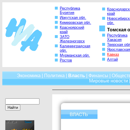
Республика
Краснодарск
Бурятия
край
Иркутская обл.
Новосибирск
Кемеровская обл.
обл.
Красноярский
Томская о
край
Республика
ЗАТО
Хакасия
Железногорск
Тверская обл
Калининградская
Ярославская
обл.
Кавказ
Мурманская обл.
Алтай
Ростов
Экономика
|
Политика
|
Власть
|
Финансы
|
Общест
Мировые новости
|