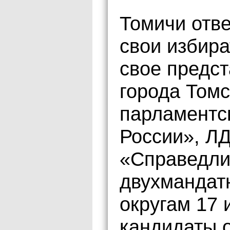
Томичи отв
свои избир
свое предст
города Том
парламентс
России», Л
«Справедли
двухмандат
округам 17 
кандидаты о