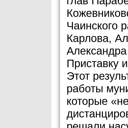
глав Парабе
Кожевниковс
Чаинского 
Карлова, Ал
Александра
Приставку 
Этот резуль
работы мун
которые «не
дистанциров
решали нас