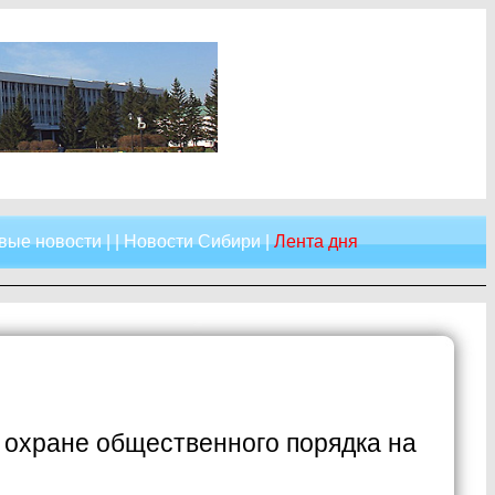
вые новости
| |
Новости Сибири
|
Лента дня
 охране общественного порядка на