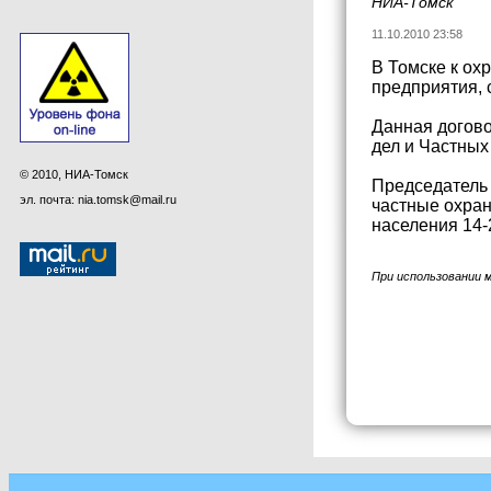
НИА-Томск
11.10.2010 23:58
В Томске к ох
предприятия, 
Данная догово
дел и Частных
© 2010, НИА-Томск
Председатель 
эл. почта: nia.tomsk@mail.ru
частные охран
населения 14-
При использовании 