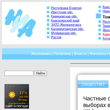
Крас
Республика Бурятия
Ново
Иркутская обл.
Кемеровская обл.
Том
Красноярский край
Респ
ЗАТО Железногорск
Твер
Калининградская обл.
Ярос
Мурманская обл.
Кавк
Ростов
Алта
Экономика
|
Политика
|
Власть
|
Финансы
|
Частные о
выборах в