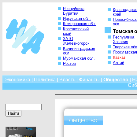
Республика
Краснодарск
Бурятия
край
Иркутская обл.
Новосибирск
Кемеровская обл.
обл.
Красноярский
Томская о
край
Республика
ЗАТО
Хакасия
Железногорск
Тверская обл
Калининградская
Ярославская
обл.
Кавказ
Мурманская обл.
Алтай
Ростов
Экономика
|
Политика
|
Власть
|
Финансы
|
Общество
|
Н
Сиб