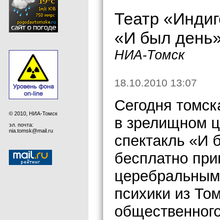
Театр «Индиг
«И был день»
НИА-Томск
18.10.2010 13:07
Сегодня томск
© 2010, НИА-Томск
в зрелищном ц
эл. почта:
nia.tomsk@mail.ru
спектакль «И 
бесплатно при
церебральным
психики из То
общественног