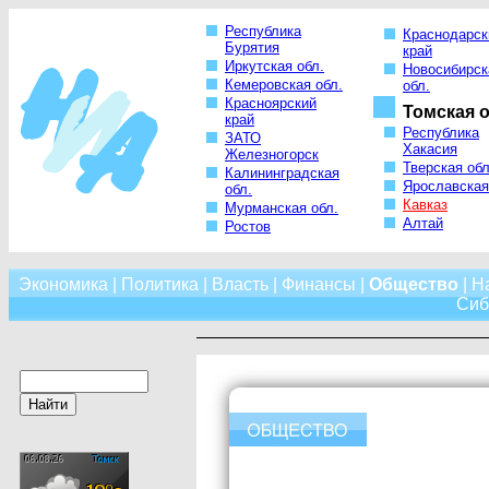
Республика
Краснодарск
Бурятия
край
Иркутская обл.
Новосибирск
Кемеровская обл.
обл.
Красноярский
Томская о
край
Республика
ЗАТО
Хакасия
Железногорск
Тверская обл
Калининградская
Ярославская
обл.
Кавказ
Мурманская обл.
Алтай
Ростов
Экономика
|
Политика
|
Власть
|
Финансы
|
Общество
|
Н
Сиб