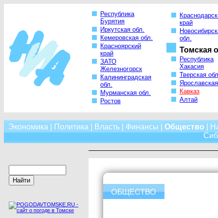
Республика
Краснодарск
Бурятия
край
Иркутская обл.
Новосибирск
Кемеровская обл.
обл.
Красноярский
Томская о
край
Республика
ЗАТО
Хакасия
Железногорск
Тверская обл
Калининградская
Ярославская
обл.
Кавказ
Мурманская обл.
Алтай
Ростов
Экономика
|
Политика
|
Власть
|
Финансы
|
Общество
|
Н
Сиб