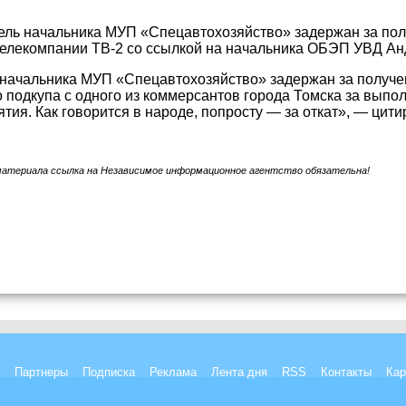
ель начальника МУП «Спецавтохозяйство» задержан за полу
телекомпании ТВ-2 со ссылкой на начальника ОБЭП УВД Ан
начальника МУП «Спецавтохозяйство» задержан за получен
 подкупа с одного из коммерсантов города Томска за выпо
ятия. Как говорится в народе, попросту — за откат», — ци
материала ссылка на Независимое информационное агентство обязательна!
Партнеры
Подписка
Реклама
Лента дня
RSS
Контакты
Кар