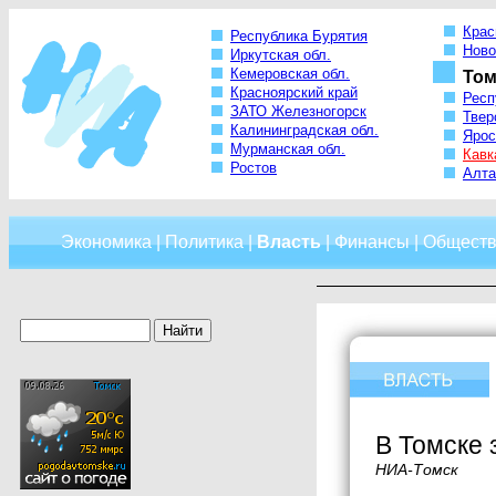
Крас
Республика Бурятия
Ново
Иркутская обл.
Кемеровская обл.
Том
Красноярский край
Респ
ЗАТО Железногорск
Твер
Калининградская обл.
Ярос
Мурманская обл.
Кавк
Ростов
Алта
Экономика
|
Политика
|
Власть
|
Финансы
|
Обществ
В Томске 
НИА-Томск