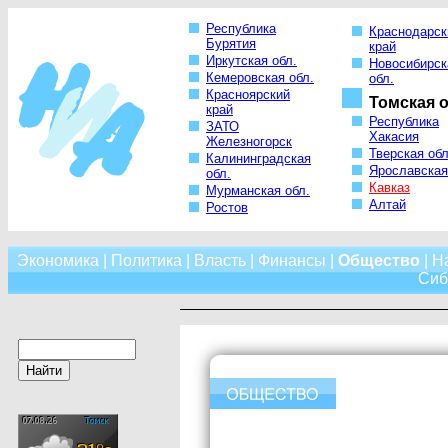
Республика
Краснодарск
Бурятия
край
Иркутская обл.
Новосибирск
Кемеровская обл.
обл.
Красноярский
Томская о
край
Республика
ЗАТО
Хакасия
Железногорск
Тверская обл
Калининградская
Ярославская
обл.
Кавказ
Мурманская обл.
Алтай
Ростов
Экономика
|
Политика
|
Власть
|
Финансы
|
Общество
|
Н
Сиб