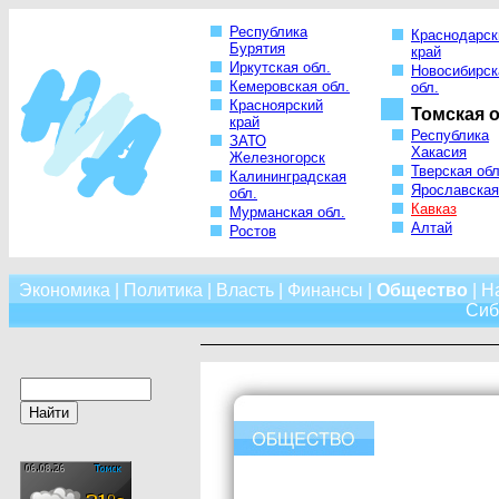
Республика
Краснодарск
Бурятия
край
Иркутская обл.
Новосибирск
Кемеровская обл.
обл.
Красноярский
Томская о
край
Республика
ЗАТО
Хакасия
Железногорск
Тверская обл
Калининградская
Ярославская
обл.
Кавказ
Мурманская обл.
Алтай
Ростов
Экономика
|
Политика
|
Власть
|
Финансы
|
Общество
|
Н
Сиб