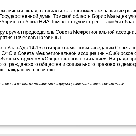
ой личный вклад в социально-экономическое развитие рег
Государственной думы Томской области Борис Мальцев удо
бири», сообщил НИА Томск сотрудник пресс-службы облас
ру вручил председатель Совета Межрегиональной ассоциа
урятия Вячеслав Наговицын.
в Улан-Удэ 14-15 октября совместном заседании Совета п
й СФО и Совета Межрегиональной ассоциации «Сибирское 
ебряным орденом «Общественное признание». Награда прис
ого гражданского общества и социального правового демокр
ю гражданскую позицию.
материала ссылка на Независимое информационное агентство обязательна!