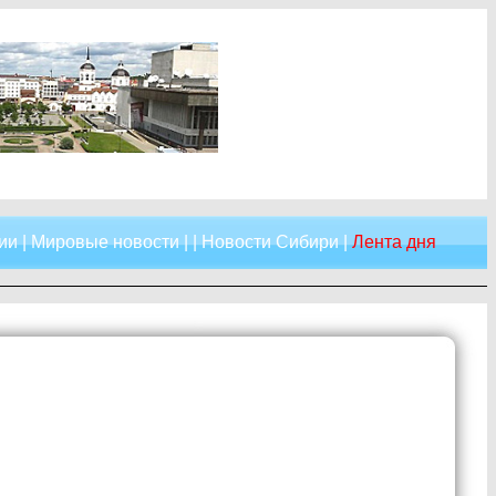
ии
|
Мировые новости
| |
Новости Сибири
|
Лента дня