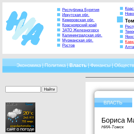
Крас
Республика Бурятия
Ново
Иркутская обл.
Кемеровская обл.
Том
Красноярский край
Респ
ЗАТО Железногорск
Твер
Калининградская обл.
Ярос
Мурманская обл.
Кавк
Ростов
Алта
Экономика
|
Политика
|
Власть
|
Финансы
|
Обществ
Бориса М
НИА-Томск