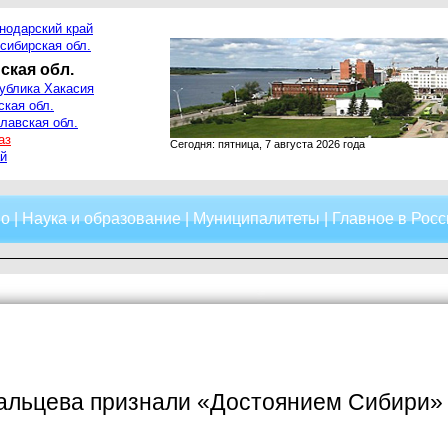
нодарский край
сибирская обл.
ская обл.
ублика Хакасия
ская обл.
лавская обл.
аз
Сегодня: пятница, 7 августа 2026 года
й
о
|
Наука и образование
|
Муниципалитеты
|
Главное в Росс
альцева признали «Достоянием Сибири»