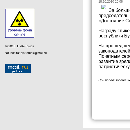
18.10.2010 20:08
За больш
председатель 
«Достояние Си
Награду спике
республики Б
На прошедшем 
© 2010, НИА-Томск
законодателе
эл. почта: nia.tomsk@mail.ru
Почетным сер
развитие зрел
патриотическу
При использовании 