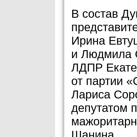
В состав Д
представит
Ирина Евту
и Людмила 
ЛДПР Екате
от партии 
Лариса Соро
депутатом 
мажоритарн
Шанина.