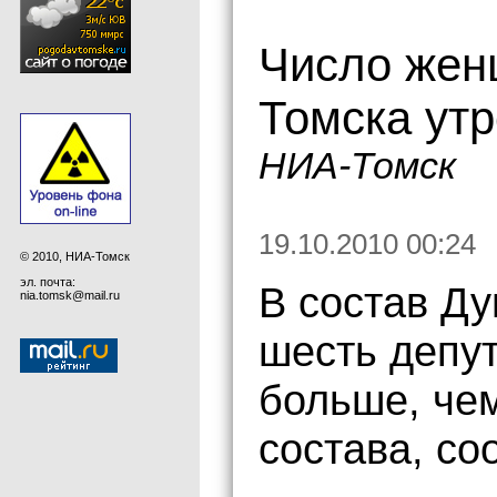
Число жен
Томска ут
НИА-Томск
19.10.2010 00:24
© 2010, НИА-Томск
эл. почта:
В состав Д
nia.tomsk@mail.ru
шесть депут
больше, че
состава, со