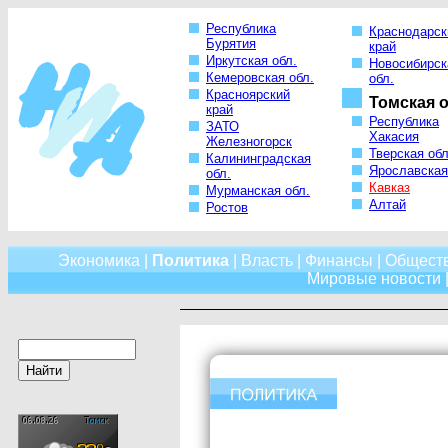
Республика
Краснодарск
Бурятия
край
Иркутская обл.
Новосибирск
Кемеровская обл.
обл.
Красноярский
Томская о
край
Республика
ЗАТО
Хакасия
Железногорск
Тверская обл
Калининградская
Ярославская
обл.
Кавказ
Мурманская обл.
Алтай
Ростов
Экономика
|
Политика
|
Власть
|
Финансы
|
Общест
Мировые новости
|