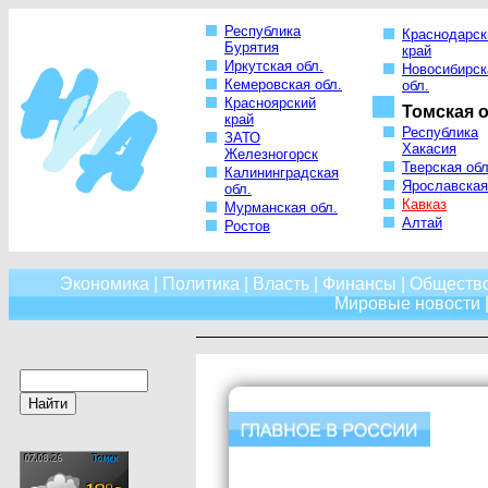
Республика
Краснодарск
Бурятия
край
Иркутская обл.
Новосибирск
Кемеровская обл.
обл.
Красноярский
Томская о
край
Республика
ЗАТО
Хакасия
Железногорск
Тверская обл
Калининградская
Ярославская
обл.
Кавказ
Мурманская обл.
Алтай
Ростов
Экономика
|
Политика
|
Власть
|
Финансы
|
Обществ
Мировые новости
|