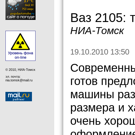
Ваз 2105: 
НИА-Томск
19.10.2010 13:50
Современны
© 2010, НИА-Томск
готов пред
эл. почта:
nia.tomsk@mail.ru
машины раз
размера и х
очень хоро
оформление