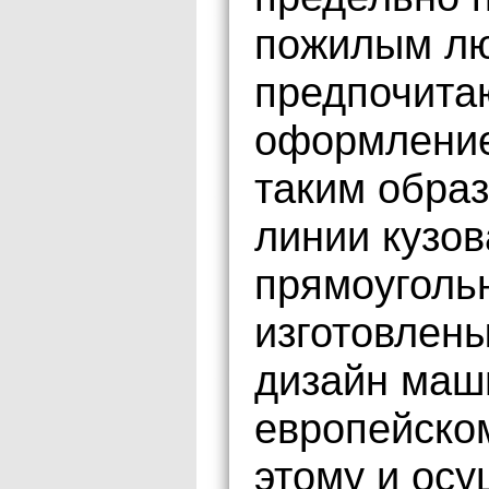
пожилым лю
предпочита
оформление
таким обра
линии кузов
прямоуголь
изготовлены
дизайн маш
европейско
этому и осу