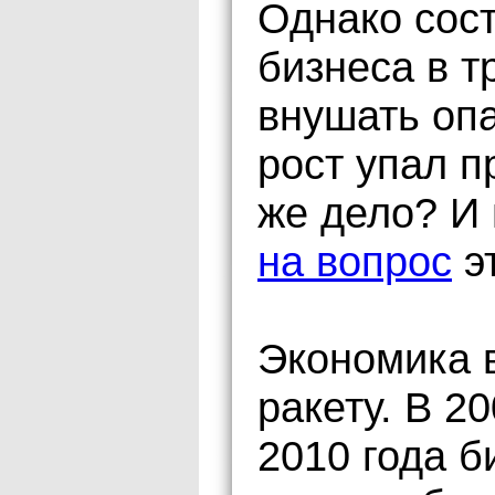
Однако сос
бизнеса в т
внушать оп
рост упал п
же дело? И
на вопрос
эт
Экономика 
ракету. В 2
2010 года б