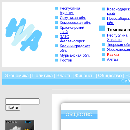
Республика
Краснодарск
Бурятия
край
Иркутская обл.
Новосибирск
Кемеровская обл.
обл.
Красноярский
Томская о
край
Республика
ЗАТО
Хакасия
Железногорск
Тверская обл
Калининградская
Ярославская
обл.
Кавказ
Мурманская обл.
Алтай
Ростов
Экономика
|
Политика
|
Власть
|
Финансы
|
Общество
|
Н
Сиб