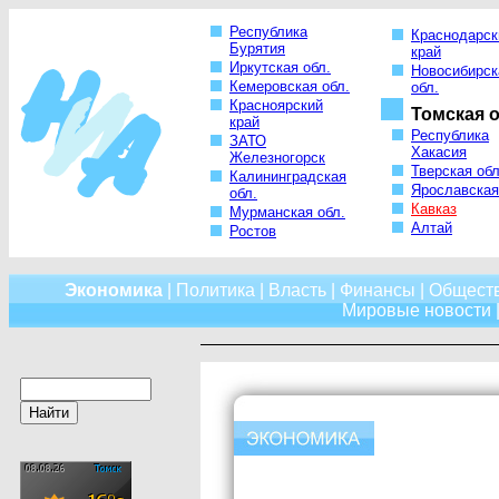
Республика
Краснодарск
Бурятия
край
Иркутская обл.
Новосибирск
Кемеровская обл.
обл.
Красноярский
Томская о
край
Республика
ЗАТО
Хакасия
Железногорск
Тверская обл
Калининградская
Ярославская
обл.
Кавказ
Мурманская обл.
Алтай
Ростов
Экономика
|
Политика
|
Власть
|
Финансы
|
Общест
Мировые новости
|