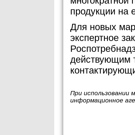
многократной 
продукции на е
Для новых мар
экспертное з
Роспотребнадз
действующим 
контактирующи
При использовании 
информационное аг