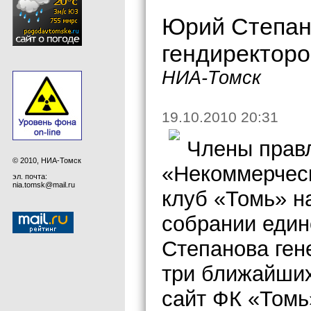
Юрий Степано
гендиректор
НИА-Томск
19.10.2010 20:31
Члены прав
© 2010, НИА-Томск
«Некоммерческ
эл. почта:
nia.tomsk@mail.ru
клуб «Томь» н
собрании еди
Степанова ген
три ближайши
сайт ФК «Томь