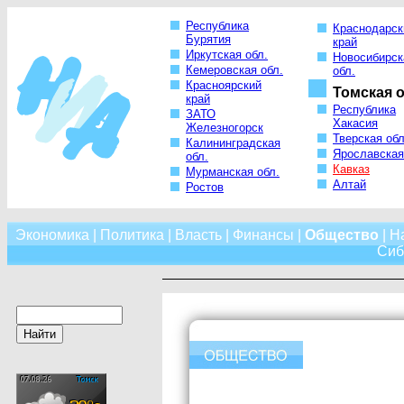
Республика
Краснодарск
Бурятия
край
Иркутская обл.
Новосибирск
Кемеровская обл.
обл.
Красноярский
Томская о
край
Республика
ЗАТО
Хакасия
Железногорск
Тверская обл
Калининградская
Ярославская
обл.
Кавказ
Мурманская обл.
Алтай
Ростов
Экономика
|
Политика
|
Власть
|
Финансы
|
Общество
|
Н
Сиб