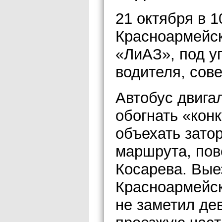
21 октября в 1
Красноармейск
«ЛиАЗ», под у
водителя, сов
Автобус двига
обогнать «кон
объехать затор
маршрута, пове
Косарева. Выез
Красноармейск
не заметил де