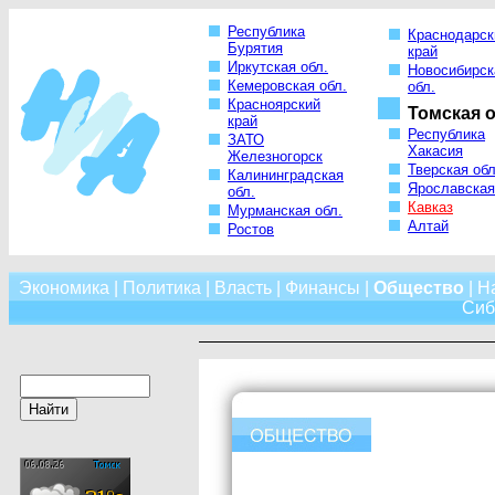
Республика
Краснодарск
Бурятия
край
Иркутская обл.
Новосибирск
Кемеровская обл.
обл.
Красноярский
Томская о
край
Республика
ЗАТО
Хакасия
Железногорск
Тверская обл
Калининградская
Ярославская
обл.
Кавказ
Мурманская обл.
Алтай
Ростов
Экономика
|
Политика
|
Власть
|
Финансы
|
Общество
|
Н
Сиб