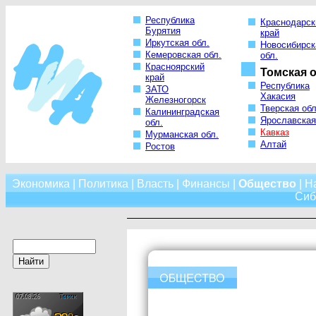
Республика
Краснодарск
Бурятия
край
Иркутская обл.
Новосибирск
Кемеровская обл.
обл.
Красноярский
Томская о
край
Республика
ЗАТО
Хакасия
Железногорск
Тверская обл
Калининградская
Ярославская
обл.
Кавказ
Мурманская обл.
Алтай
Ростов
Экономика
|
Политика
|
Власть
|
Финансы
|
Общество
|
Н
Сиб