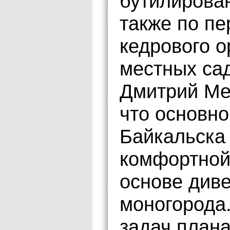
бутилирован
также по пе
кедрового о
местных са
Дмитрий Ме
что основн
Байкальска
комфортной
основе див
моногорода
задач плана