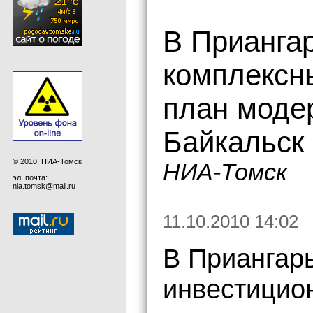
В Прианга
комплексн
план моде
Байкальск 
© 2010, НИА-Томск
НИА-Томск
эл. почта:
nia.tomsk@mail.ru
11.10.2010 14:02
В Приангар
инвестицио