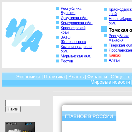
Республика
Краснодарск
Бурятия
край
Иркутская обл.
Новосибирск
Кемеровская обл.
обл.
Красноярский
Томская о
край
Республика
ЗАТО
Хакасия
Железногорск
Тверская обл
Калининградская
Ярославская
обл.
Кавказ
Мурманская обл.
Алтай
Ростов
Экономика
|
Политика
|
Власть
|
Финансы
|
Обществ
Мировые новости
|