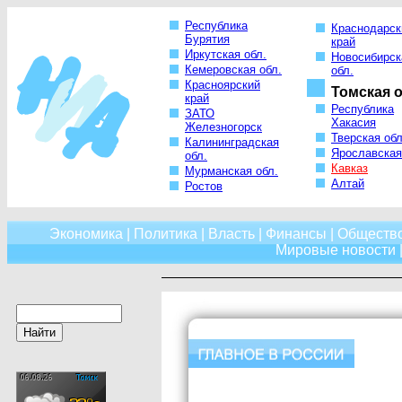
Республика
Краснодарск
Бурятия
край
Иркутская обл.
Новосибирск
Кемеровская обл.
обл.
Красноярский
Томская о
край
Республика
ЗАТО
Хакасия
Железногорск
Тверская обл
Калининградская
Ярославская
обл.
Кавказ
Мурманская обл.
Алтай
Ростов
Экономика
|
Политика
|
Власть
|
Финансы
|
Обществ
Мировые новости
|