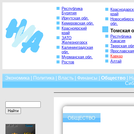
Республика
Краснодарск
Бурятия
край
Иркутская обл.
Новосибирск
Кемеровская обл.
обл.
Красноярский
Томская о
край
Республика
ЗАТО
Хакасия
Железногорск
Тверская обл
Калининградская
Ярославская
обл.
Кавказ
Мурманская обл.
Алтай
Ростов
Экономика
|
Политика
|
Власть
|
Финансы
|
Общество
|
Н
Сиб