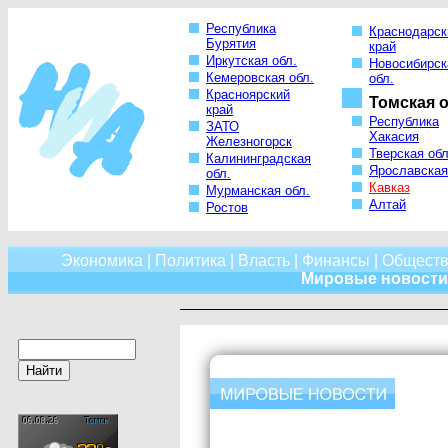
Республика
Краснодарск
Бурятия
край
Иркутская обл.
Новосибирск
Кемеровская обл.
обл.
Красноярский
Томская о
край
Республика
ЗАТО
Хакасия
Железногорск
Тверская обл
Калининградская
Ярославская
обл.
Кавказ
Мурманская обл.
Алтай
Ростов
Экономика
|
Политика
|
Власть
|
Финансы
|
Обществ
Мировые новости