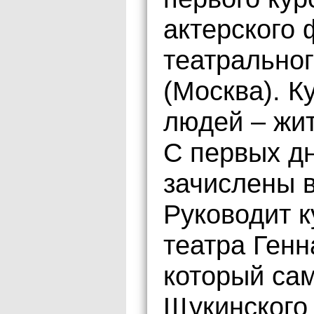
актерского
театрально
(Москва). К
людей – жит
С первых дн
зачислены в
Руководит 
театра Ген
который са
Щукинского