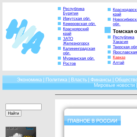
Республика
Краснодарск
Бурятия
край
Иркутская обл.
Новосибирск
Кемеровская обл.
обл.
Красноярский
Томская о
край
Республика
ЗАТО
Хакасия
Железногорск
Тверская обл
Калининградская
Ярославская
обл.
Кавказ
Мурманская обл.
Алтай
Ростов
Экономика
|
Политика
|
Власть
|
Финансы
|
Обществ
Мировые новости
|