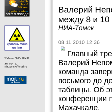
Валерий Неп
между 8 и 10
НИА-Томск
08.11.2010 12:36
Главный тре
© 2010, НИА-Томск
Валерий Непом
эл. почта:
nia.tomsk@mail.ru
команда завер
восьмого до д
таблицы. Об э
конференции п
Махачкале.