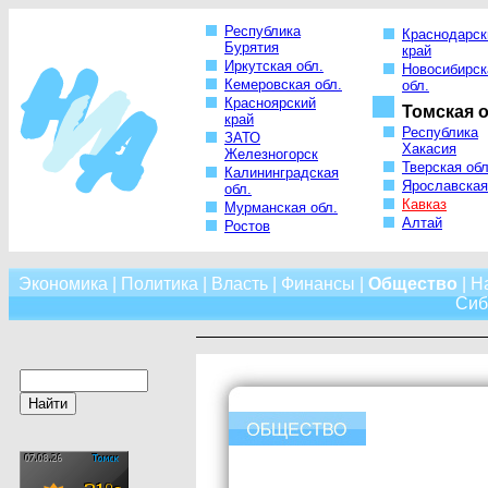
Республика
Краснодарск
Бурятия
край
Иркутская обл.
Новосибирск
Кемеровская обл.
обл.
Красноярский
Томская о
край
Республика
ЗАТО
Хакасия
Железногорск
Тверская обл
Калининградская
Ярославская
обл.
Кавказ
Мурманская обл.
Алтай
Ростов
Экономика
|
Политика
|
Власть
|
Финансы
|
Общество
|
Н
Сиб