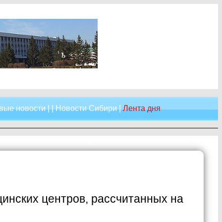
вые новости
| |
Новости Сибири
|
Лента дня
цинских центров, рассчитанных на