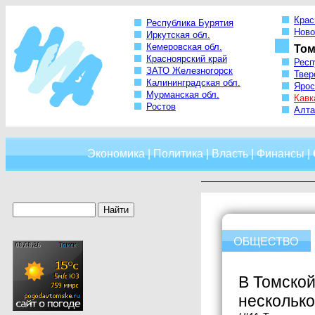
Крас
Республика Бурятия
Ново
Иркутская обл.
Кемеровская обл.
Том
Красноярский край
Респ
ЗАТО Железногорск
Твер
Калининградская обл.
Ярос
Мурманская обл.
Кавк
Ростов
Алта
Экономика
|
Политика
|
Власть
|
Финансы
|
В Томской
несколько