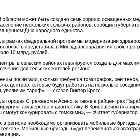
й области может быть создано семь хорошо оснащенных мед
аселение нескольких сельских районов, сообщил губернато
священном Дню народного единства.
, в рамках федеральной программы модернизации здравоохр
ая область представила в Минздравсоцразвития свою прог
оло 10 млрд. рублей.
ентры в сельских районах планируется создать для макси
 лечения для сельских жителей региона.
нцы посчитали, сколько требуется томографов, рентгенов,
ких центров, которые будут работать на несколько соседн
, увеличим тариф», — сказал Виктор Кресс.
, в городах Стрежевом и Асино, а также в райцентрах Пар
рургию, акушерство и диагностику. В Кривошеино планируе
 смогут конкурировать с томскими», — считает губернатор.
, в регионе необходимо организовать мобильные бригады 
селков». Мобильные бригады будут перемещаться автотран
авиация.