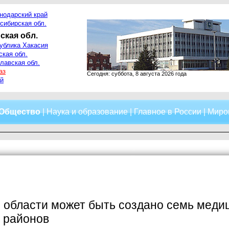
нодарский край
сибирская обл.
ская обл.
ублика Хакасия
ская обл.
лавская обл.
аз
Сегодня: суббота, 8 августа 2026 года
й
Общество
|
Наука и образование
|
Главное в России
|
Миро
 области может быть создано семь меди
 районов