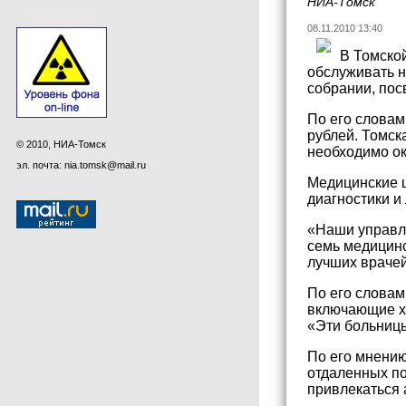
НИА-Томск
08.11.2010 13:40
В Томско
обслуживать н
собрании, по
По его словам
рублей. Томск
© 2010, НИА-Томск
необходимо ок
эл. почта: nia.tomsk@mail.ru
Медицинские ц
диагностики и
«Наши управле
семь медицинс
лучших врачей
По его словам
включающие хи
«Эти больницы
По его мнению
отдаленных по
привлекаться 