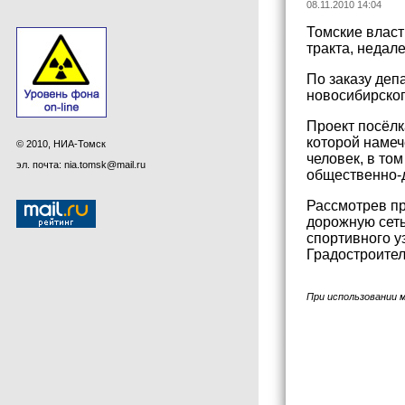
08.11.2010 14:04
Томские власт
тракта, недал
По заказу деп
новосибирско
Проект посёлк
которой наме
© 2010, НИА-Томск
человек, в то
эл. почта: nia.tomsk@mail.ru
общественно-д
Рассмотрев пр
дорожную сеть
спортивного у
Градостроитель
При использовании 