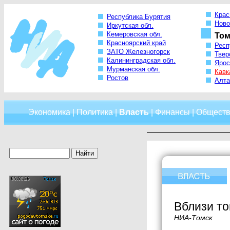
Крас
Республика Бурятия
Ново
Иркутская обл.
Кемеровская обл.
Том
Красноярский край
Респ
ЗАТО Железногорск
Твер
Калининградская обл.
Ярос
Мурманская обл.
Кавк
Ростов
Алта
Экономика
|
Политика
|
Власть
|
Финансы
|
Обществ
Вблизи то
НИА-Томск