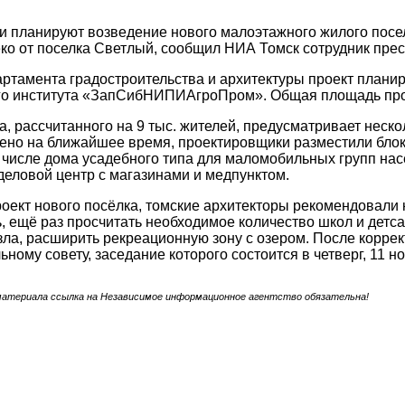
и планируют возведение нового малоэтажного жилого посел
еко от поселка Светлый, сообщил НИА Томск сотрудник пре
артамента градостроительства и архитектуры проект плани
го института «ЗапСибНИПИАгроПром». Общая площадь прое
а, рассчитанного на 9 тыс. жителей, предусматривает неско
чено на ближайшее время, проектировщики разместили бло
м числе дома усадебного типа для маломобильных групп насе
еловой центр с магазинами и медпунктом.
оект нового посёлка, томские архитекторы рекомендовали
, ещё раз просчитать необходимое количество школ и детс
зла, расширить рекреационную зону с озером. После коррек
ному совету, заседание которого состоится в четверг, 11 н
материала ссылка на Независимое информационное агентство обязательна!