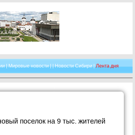
ии
|
Мировые новости
| |
Новости Сибири
|
Лента дня
новый поселок на 9 тыс. жителей