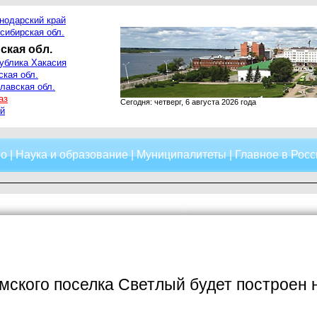
нодарский край
сибирская обл.
ская обл.
ублика Хакасия
ская обл.
лавская обл.
аз
Сегодня: четверг, 6 августа 2026 года
й
о
|
Наука и образование
|
Муниципалитеты
|
Главное в Росс
мского поселка Светлый будет построен 