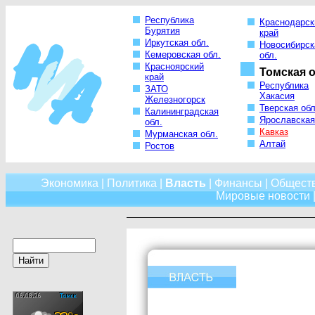
Республика
Краснодарск
Бурятия
край
Иркутская обл.
Новосибирск
Кемеровская обл.
обл.
Красноярский
Томская о
край
Республика
ЗАТО
Хакасия
Железногорск
Тверская обл
Калининградская
Ярославская
обл.
Кавказ
Мурманская обл.
Алтай
Ростов
Экономика
|
Политика
|
Власть
|
Финансы
|
Общест
Мировые новости
|