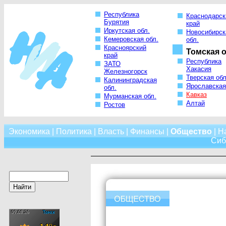
Республика
Краснодарск
Бурятия
край
Иркутская обл.
Новосибирск
Кемеровская обл.
обл.
Красноярский
Томская о
край
Республика
ЗАТО
Хакасия
Железногорск
Тверская обл
Калининградская
Ярославская
обл.
Кавказ
Мурманская обл.
Алтай
Ростов
Экономика
|
Политика
|
Власть
|
Финансы
|
Общество
|
Н
Сиб