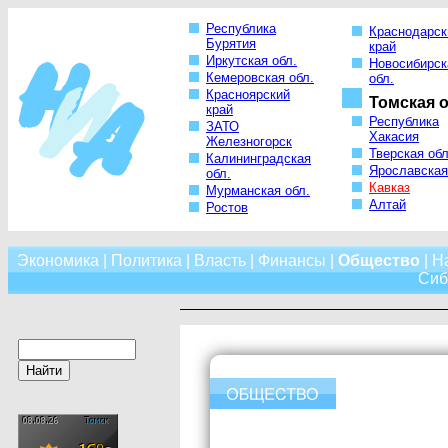
Республика
Краснодарск
Бурятия
край
Иркутская обл.
Новосибирск
Кемеровская обл.
обл.
Красноярский
Томская о
край
Республика
ЗАТО
Хакасия
Железногорск
Тверская обл
Калининградская
Ярославская
обл.
Кавказ
Мурманская обл.
Алтай
Ростов
Экономика
|
Политика
|
Власть
|
Финансы
|
Общество
|
Н
Сиб