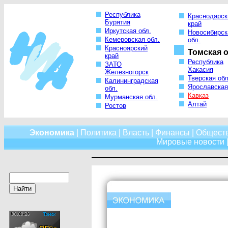
Республика
Краснодарск
Бурятия
край
Иркутская обл.
Новосибирск
Кемеровская обл.
обл.
Красноярский
Томская о
край
Республика
ЗАТО
Хакасия
Железногорск
Тверская обл
Калининградская
Ярославская
обл.
Кавказ
Мурманская обл.
Алтай
Ростов
Экономика
|
Политика
|
Власть
|
Финансы
|
Общест
Мировые новости
|