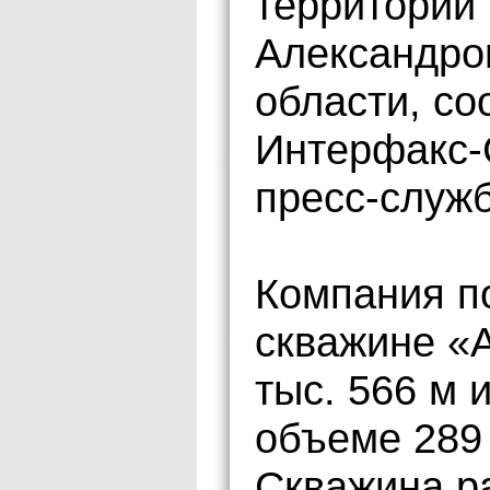
территории 
Александро
области, со
Интерфакс-
пресс-служб
Компания п
скважине «А
тыс. 566 м 
объеме 289 
Скважина ра