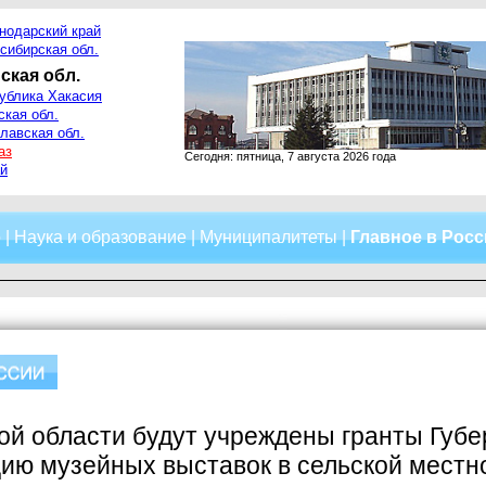
нодарский край
сибирская обл.
ская обл.
ублика Хакасия
ская обл.
лавская обл.
аз
Сегодня: пятница, 7 августа 2026 года
й
о
|
Наука и образование
|
Муниципалитеты
|
Главное в Рос
ой области будут учреждены гранты Губе
ию музейных выставок в сельской местн