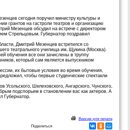
езенцев сегодня поручил министру культуры и
ии грантов на гастроли театров и организацию
итрий Мезенцев обсудил на встрече с директором
лием Стрельцовым. Губернатор поздравил
бласти, Дмитрий Мезенцев встретился со
шего театрального училища им. Щукина (Москва).
ей обучения все они зачислены в труппу
ников, который сам является выпускником
ессии, их бытовые условия во время обучения,
редложил, чтобы первые студенческие спектакли
ов Усольского, Шелеховского, Ангарского, Чунского,
брым подспорьем в становлении вас как актеров. А
л Губернатор.
Версия для печати
Поделиться