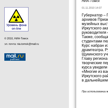
НИА-Томск
01.11.2010 14:07
Губернатор – 
архивов Приан
музейных выст
Иркутского ак
руководителя 
Также, сообща
© 2010, НИА-Томск
студентами пе
эл. почта: nia.tomsk@mail.ru
Курс набран и
драмтеатра. Р
Щукинского у
Главу региона
творческие пе
курса увидели
«Многие из ва
Иркутского ра
в дальнейшем 
При использовании 