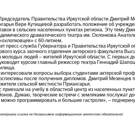
Председатель Правительства Иркутской области Дмитрий М
гарья Вере Кутищевой разработать положение об учрежден
авок в сельских населенных пунктах региона. Эту тему Дм
адемического драматического театра им. Охлонкова Анато
«охлопковцев» с 60-летием.
ет пресс-служба Губернатора и Правительства Иркутской о
рвого курса заочного отделения актерского факультета Выс
з молодых людей – жителей Иркутской области. С первых дн
уководит курсом главный режиссер театра Геннадий Шапош
чилища.
 интересовали вопросы выбора студентами актерской проф
рспективы после получения дипломов. Дмитрий Мезенцев п
 жители сельской местности Приангарья.
с приехали на учебу в областной центр из населенных пункт
йонов. Думаю, творческие встречи с земляками послужат до
можно программировать и большие гастроли», – подчеркну
материала ссылка на Независимое информационное агентство обязательна!