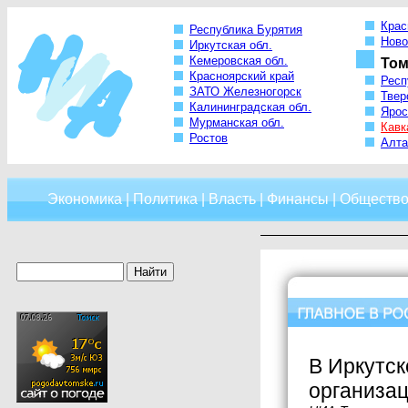
Крас
Республика Бурятия
Ново
Иркутская обл.
Кемеровская обл.
Том
Красноярский край
Респ
ЗАТО Железногорск
Твер
Калининградская обл.
Ярос
Мурманская обл.
Кавк
Ростов
Алта
Экономика
|
Политика
|
Власть
|
Финансы
|
Обществ
В Иркутск
организац