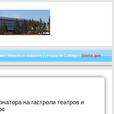
сии
|
Мировые новости
| |
Новости Сибири
|
Лента дня
рнатора на гастроли театров и
ос