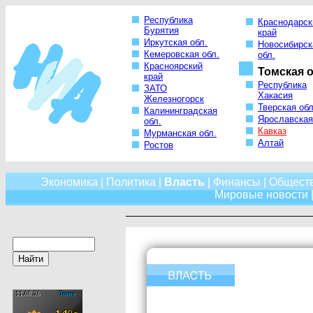
Республика
Краснодарск
Бурятия
край
Иркутская обл.
Новосибирск
Кемеровская обл.
обл.
Красноярский
Томская о
край
Республика
ЗАТО
Хакасия
Железногорск
Тверская обл
Калининградская
Ярославская
обл.
Кавказ
Мурманская обл.
Алтай
Ростов
Экономика
|
Политика
|
Власть
|
Финансы
|
Общест
Мировые новости
|