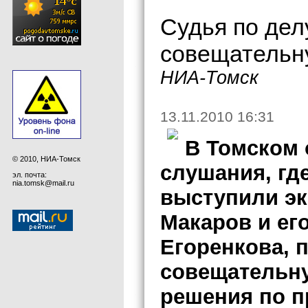
Судья по дел
совещательну
НИА-Томск
13.11.2010 16:31
В Томском 
© 2010, НИА-Томск
слушания, гд
эл. почта:
nia.tomsk@mail.ru
выступили эк
Макаров и ег
Егоренкова, 
совещательн
решения по п