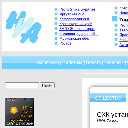
Крас
Республика Бурятия
Ново
Иркутская обл.
Кемеровская обл.
Том
Красноярский край
Респ
ЗАТО Железногорск
Твер
Калининградская обл.
Ярос
Мурманская обл.
Кавк
Ростов
Алта
Экономика
|
Политика
|
Власть
|
Финансы
|
СХК устан
НИА-Томск