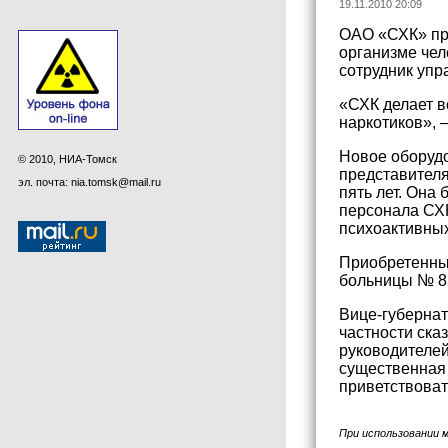
19.11.2010 20:09
ОАО «СХК» при
организме чел
сотрудник упр
«СХК делает в
наркотиков», 
Новое оборуд
© 2010, НИА-Томск
представителя
эл. почта: nia.tomsk@mail.ru
пять лет. Она
персонала СХК
психоактивных
Приобретенны
больницы № 8
Вице-губернат
частности ска
руководителей
существенная
приветствоват
При использовании 