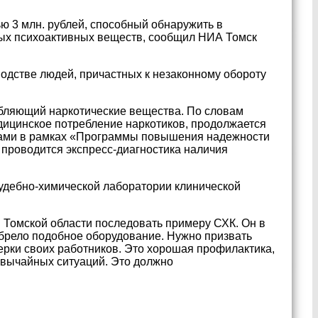
ю 3 млн. рублей, способный обнаружить в
ных психоактивных веществ, сообщил НИА Томск
одстве людей, причастных к незаконному обороту
бляющий наркотические вещества. По словам
дицинское потребление наркотиков, продолжается
легами в рамках «Программы повышения надежности
 проводится экспресс-диагностика наличия
удебно-химической лаборатории клинической
Томской области последовать примеру СХК. Он в
брело подобное оборудование. Нужно призвать
ерки своих работников. Это хорошая профилактика,
вычайных ситуаций. Это должно