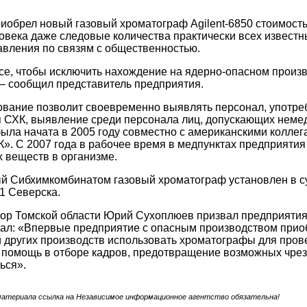
обрел новый газовый хроматограф Agilent-6850 стоимость
овека даже следовые количества практически всех извест
авления по связям с общественностью.
се, чтобы исключить нахождение на ядерно-опасном произв
— сообщил представитель предприятия.
ование позволит своевременно выявлять персонал, употре
 СХК, выявление среди персонала лиц, допускающих неме
 была начата в 2005 году совместно с американскими кол
». С 2007 года в рабочее время в медпунктах предприятия
 веществ в организме.
й Сибхимкомбинатом газовый хроматограф установлен в с
1 Северска.
ор Томской области Юрий Сухоплюев призвал предприятия 
зал: «Впервые предприятие с опасным производством прио
 других производств использовать хроматографы для пров
 помощь в отборе кадров, предотвращение возможных чрез
ься».
материала ссылка на Независимое информационное агентство обязательна!