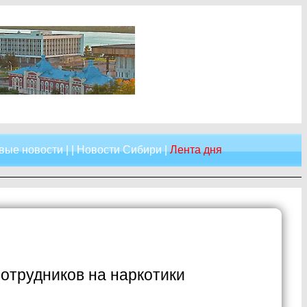
вые новости
| |
Новости Сибири
|
Лента дня
отрудников на наркотики